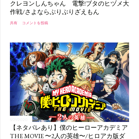
クレヨンしんちゃん 電撃!ブタのヒヅメ大
作戦/さよならぶりぶりざえもん
共有
コメントを投稿
5/21/2020
【ネタバレあり】僕のヒーローアカデミア
THE MOVIE 〜2人の英雄〜/ヒロアカ版ダ