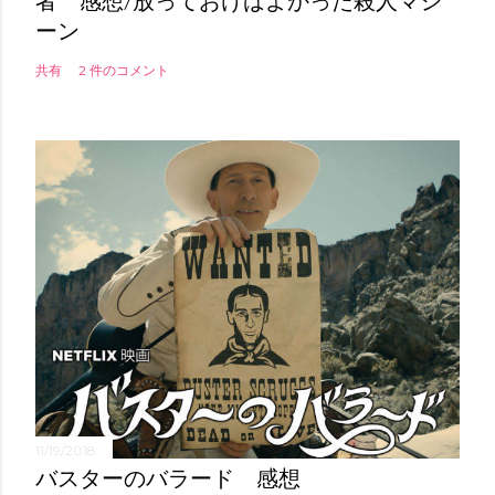
者 感想/放っておけばよかった殺人マシ
ーン
共有
2 件のコメント
11/19/2018
バスターのバラード 感想