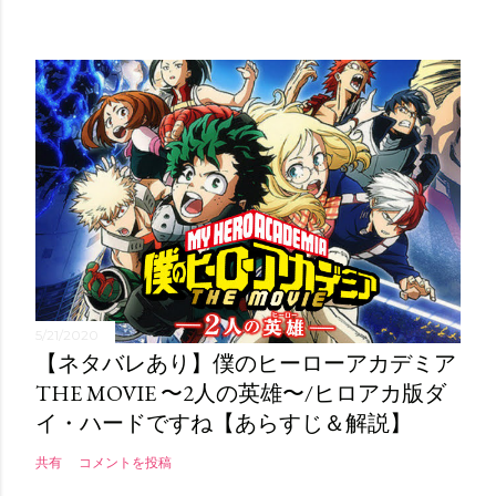
5/21/2020
【ネタバレあり】僕のヒーローアカデミア
THE MOVIE 〜2人の英雄〜/ヒロアカ版ダ
イ・ハードですね【あらすじ＆解説】
共有
コメントを投稿