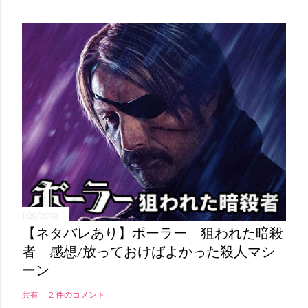
1/29/2019
【ネタバレあり】ポーラー 狙われた暗殺
者 感想/放っておけばよかった殺人マシ
ーン
共有
2 件のコメント